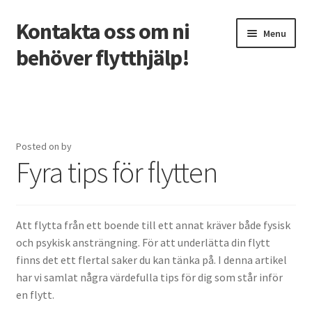
Kontakta oss om ni
Skip
Skip
Menu
to
to
behöver flytthjälp!
navigation
content
Home
Att flytta till en annan stad
Posted on
by
Fyra tips för flytten
Flyttvideo
Om Oss
Att flytta från ett boende till ett annat kräver både fysisk
Städvideo
och psykisk ansträngning. För att underlätta din flytt
finns det ett flertal saker du kan tänka på. I denna artikel
har vi samlat några värdefulla tips för dig som står inför
en flytt.