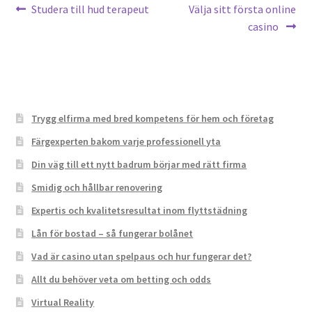
Post
Previous
Next
Studera till hud terapeut
Välja sitt första online
post:
post:
casino
navigation
Trygg elfirma med bred kompetens för hem och företag
Färgexperten bakom varje professionell yta
Din väg till ett nytt badrum börjar med rätt firma
Smidig och hållbar renovering
Expertis och kvalitetsresultat inom flyttstädning
Lån för bostad – så fungerar bolånet
Vad är casino utan spelpaus och hur fungerar det?
Allt du behöver veta om betting och odds
Virtual Reality